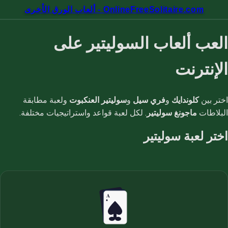
OnlineFreeSolitaire.com - ألعاب الورق الأخرى
العب ألعاب السوليتير على
الإنترنت
اختر بين
كلوندايك
و
فري سيل
و
سوليتير العنكبوت
ولعبة مطابقة
البلاطات
ماجونغ سوليتير
. لكل لعبة قواعد واستراتيجيات مختلفة.
اختر لعبة سوليتير