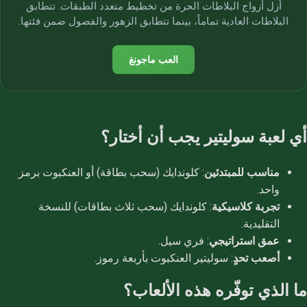
أزل أزواج البلاطات الحرة من تخطيط متعدد الطبقات. تتطابق
البلاطات العادية تماماً، بينما تتطابق الزهور والفصول ضمن فئتها.
العب ماجونغ
أي لعبة سوليتير يجب أن أختار؟
مناسب للمبتدئين
: كلوندايك (سحب بطاقة) أو العنكبوت برمز
واحد.
تجربة كلاسيكية
: كلوندايك (سحب ثلاث بطاقات) للنسخة
التقليدية.
عمق استراتيجي
: فري سيل.
أصعب تحدٍ
: سوليتير العنكبوت بأربعة رموز.
ما الذي توفّره هذه الألعاب؟