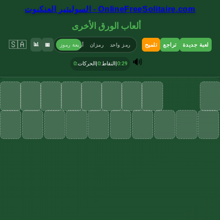
OnlineFreeSolitaire.com - السوليتير العنكبوت
ألعاب الورق الأخرى
🇸🇦
📊
لعبة جديدة
تراجع
تلميح
📅
رمز واحد
رمزان
أربعة رموز
🔊
0:30
|
النقاط
:
0
|
الحركات
:
0