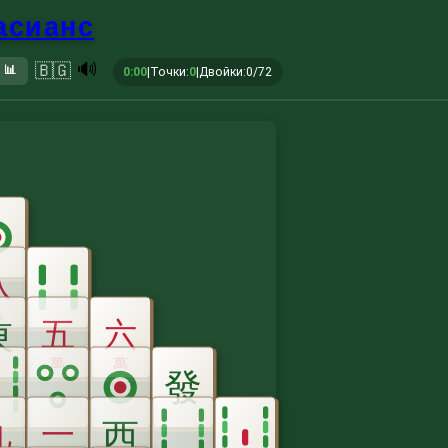
пасианс
🔊
🇧🇬
📊
0:00
|
Точки
:
0
|
Двойки
:
0/72