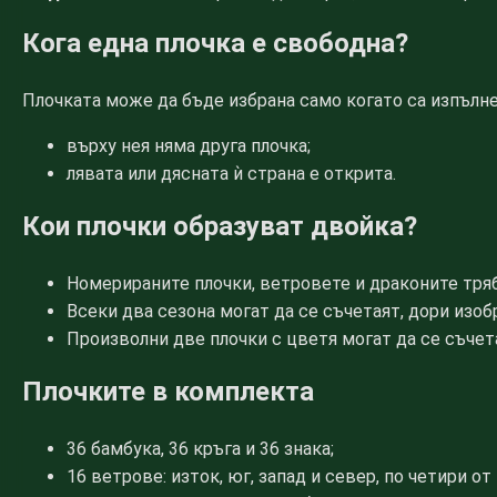
Кога една плочка е свободна?
Плочката може да бъде избрана само когато са изпълне
върху нея няма друга плочка;
лявата или дясната ѝ страна е открита.
Кои плочки образуват двойка?
Номерираните плочки, ветровете и драконите тря
Всеки два сезона могат да се съчетаят, дори изоб
Произволни две плочки с цветя могат да се съчета
Плочките в комплекта
36 бамбука, 36 кръга и 36 знака;
16 ветрове: изток, юг, запад и север, по четири от