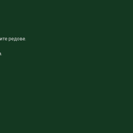
ите редове.
.