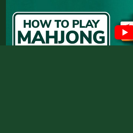
Често задавани въпроси
Маджонг пасианс същата игра ли е като тр