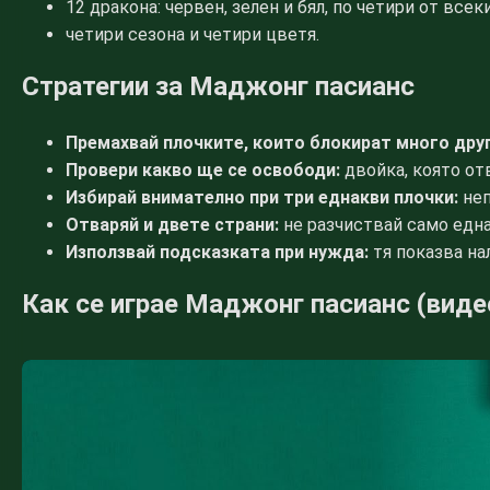
12 дракона: червен, зелен и бял, по четири от всеки
четири сезона и четири цветя.
Стратегии за Маджонг пасианс
Премахвай плочките, които блокират много друг
Провери какво ще се освободи:
двойка, която от
Избирай внимателно при три еднакви плочки:
неп
Отваряй и двете страни:
не разчиствай само една
Използвай подсказката при нужда:
тя показва нал
Как се играе Маджонг пасианс (виде