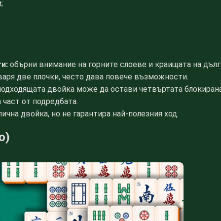
;
и:
обърни внимание на горните слоеве и краищата на дълг
варя две плочки, често дава повече възможности.
одходящата двойка може да остави четвъртата блокирана
 част от подредбата.
ична двойка, но не гарантира най-полезния ход.
о)