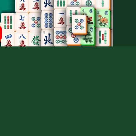
адиционния маджонг?