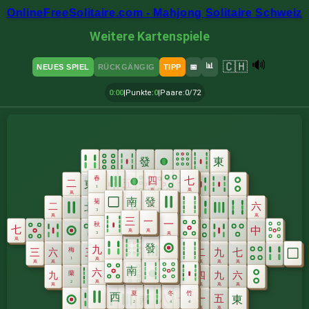
OnlineFreeSolitaire.com - Mahjong Solitaire Schweiz
Weitere Kartenspiele
🔊
🇨🇭
📊
NEUES SPIEL
RÜCKGÄNGIG
TIPP
📅
0:00
|
Punkte
:
0
|
Paare
:
0/72