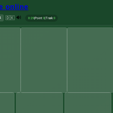
e online
🔊
🇩🇰

0:30
|
Point
:
0
|
Træk
:
0