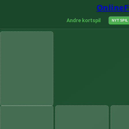
OnlineF
Andre kortspil
NYT SPIL