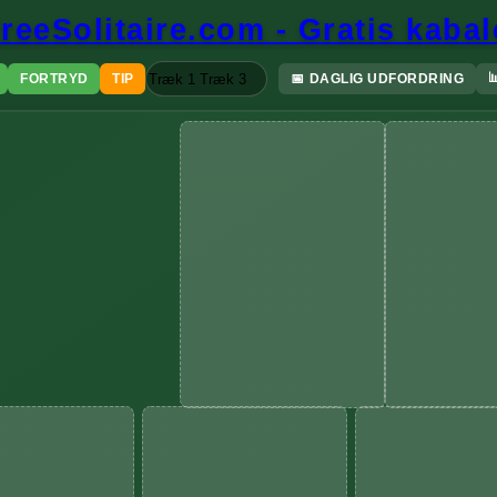
reeSolitaire.com - Gratis kabal

Træk 1
Træk 3
FORTRYD
TIP
📅
DAGLIG UDFORDRING