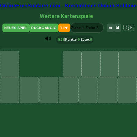
OnlineFreeSolitaire.com - Kostenloses Online-Solitaire
Weitere Kartenspiele
🇩🇪
Ziehe 1
Ziehe 3
📊
NEUES SPIEL
RÜCKGÄNGIG
TIPP
📅
🔊
0:30
|
Punkte
:
0
|
Züge
:
0