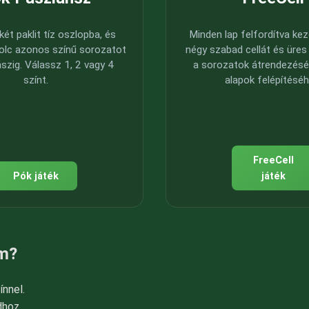
ét paklit tíz oszlopba, és
Minden lap felfordítva kez
nyolc azonos színű sorozatot
négy szabad cellát és üres
 ászig. Válassz 1, 2 vagy 4
a sorozatok átrendezésé
színt.
alapok felépítéséh
FreeCell
Pók játék
játék
am?
ínnel.
dhoz.