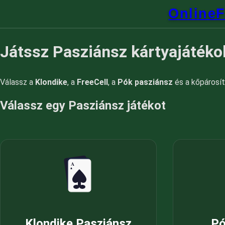
OnlineF
Játssz Pasziánsz kártyajátéko
Válassz a
Klondike
, a
FreeCell
, a
Pók pasziánsz
és a kőpárosí
Válassz egy Pasziánsz játékot
Klondike Pasziánsz
Pó