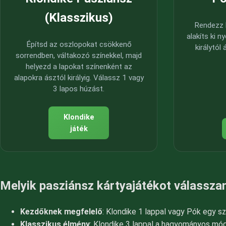
(Klasszikus)
Rendezz k
alakíts ki 
Építsd az oszlopokat csökkenő
királytól
sorrendben, váltakozó színekkel, majd
helyezd a lapokat színenként az
alapokra ásztól királyig. Válassz 1 vagy
3 lapos húzást.
Klondike
játék
Melyik pasziánsz kártyajátékot válassz
Kezdőknek megfelelő
: Klondike 1 lappal vagy Pók egy sz
Klasszikus élmény
: Klondike 3 lappal a hagyományos mó