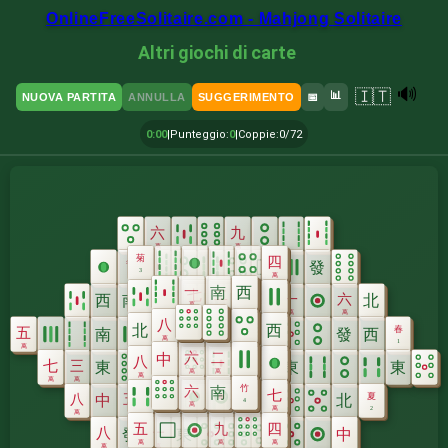
OnlineFreeSolitaire.com - Mahjong Solitaire
Altri giochi di carte
🔊
🇮🇹
📊
NUOVA PARTITA
ANNULLA
SUGGERIMENTO
📅
0:00
|
Punteggio
:
0
|
Coppie
:
0/72