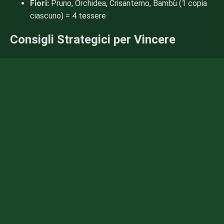
Fiori:
Pruno, Orchidea, Crisantemo, Bambù (1 copia
ciascuno) = 4 tessere
Consigli Strategici per Vincere
Pianifica in Anticipo:
Prima di fare un abbinamento,
considera quali tessere libererà. Dai priorità agli
abbinamenti che espongono più tessere nascoste.
Concentrati sugli Strati Superiori:
Le tessere
sugli strati più alti bloccano più tessere sotto.
Eliminale prima quando possibile.
Abbina le Tessere Identiche Saggiamente:
Se
vedi tre o quattro tessere identiche, pensa a quali
due abbinare. La scelta sbagliata potrebbe
intrappolare le tessere rimanenti.
Usa i Suggerimenti con Parsimonia:
La funzione
suggerimento mostra gli abbinamenti disponibili, ma
prova a trovarli da solo prima per una sfida migliore.