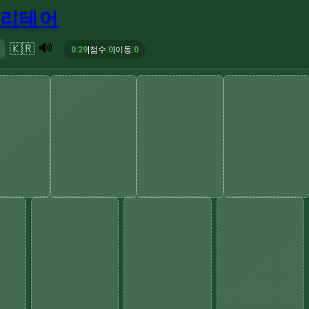
 솔리테어
🔊
🇰🇷
0:30
|
점수
:
0
|
이동
:
0