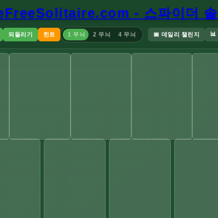
neFreeSolitaire.com - 스파이더
📊
되돌리기
힌트
1 무늬
2 무늬
4 무늬
데일리 챌린지
📅