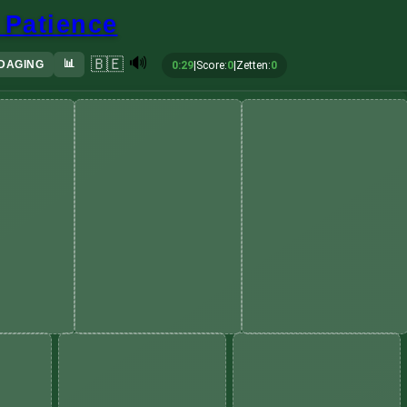
 Patience
🔊
🇧🇪
📊
TDAGING
0:30
|
Score
:
0
|
Zetten
:
0