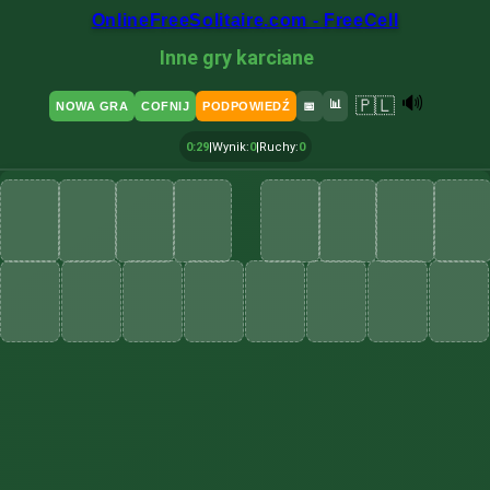
OnlineFreeSolitaire.com - FreeCell
Inne gry karciane
🔊
🇵🇱
📊
NOWA GRA
COFNIJ
PODPOWIEDŹ
📅
0:30
|
Wynik
:
0
|
Ruchy
:
0