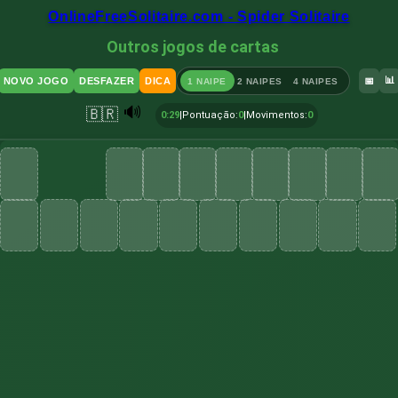
OnlineFreeSolitaire.com - Spider Solitaire
Outros jogos de cartas
📊
NOVO JOGO
DESFAZER
DICA
📅
1 NAIPE
2 NAIPES
4 NAIPES
🔊
🇧🇷
0:30
|
Pontuação
:
0
|
Movimentos
:
0