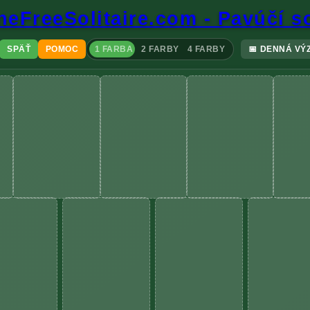
neFreeSolitaire.com - Pavúčí so
SPÄŤ
POMOC
1 FARBA
2 FARBY
4 FARBY
📅
DENNÁ VÝ