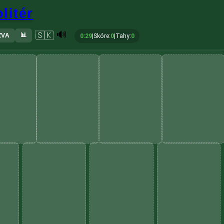
litér
🔊
🇸🇰
📊
ZVA
0:30
|
Skóre
:
0
|
Tahy
:
0