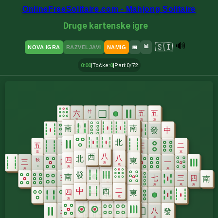
OnlineFreeSolitaire.com - Mahjong Solitaire
Druge kartenske igre
🔊
🇸🇮
📊
NOVA IGRA
RAZVELJAVI
NAMIG
📅
0:00
|
Točke
:
0
|
Pari
:
0/72