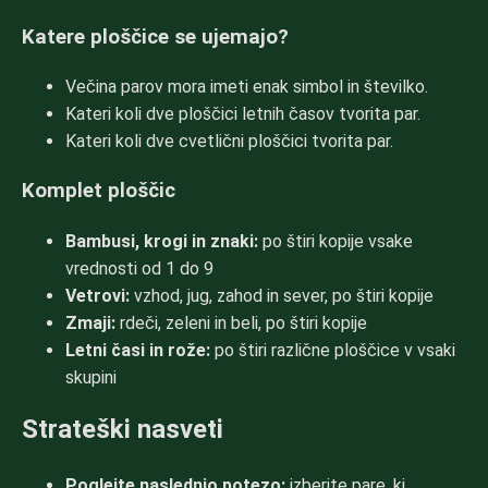
Katere ploščice se ujemajo?
Večina parov mora imeti enak simbol in številko.
Kateri koli dve ploščici letnih časov tvorita par.
Kateri koli dve cvetlični ploščici tvorita par.
Komplet ploščic
Bambusi, krogi in znaki:
po štiri kopije vsake
vrednosti od 1 do 9
Vetrovi:
vzhod, jug, zahod in sever, po štiri kopije
Zmaji:
rdeči, zeleni in beli, po štiri kopije
Letni časi in rože:
po štiri različne ploščice v vsaki
skupini
Strateški nasveti
Poglejte naslednjo potezo:
izberite pare, ki