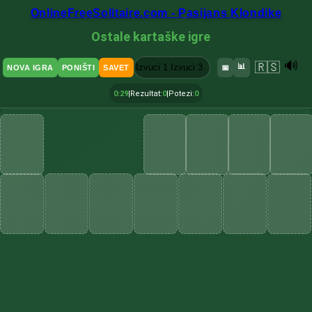
OnlineFreeSolitaire.com - Pasijans Klondike
Ostale kartaške igre
🔊
🇷🇸
Izvuci 1
Izvuci 3
📊
NOVA IGRA
PONIŠTI
SAVET
📅
0:30
|
Rezultat
:
0
|
Potezi
:
0